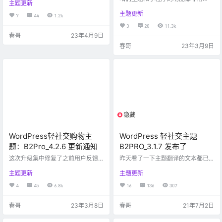
主题更新
帮忙测试一下商铺的虚拟物品，免
多，不敢说WP里面最多的，但是绝
登录购买功能是否正常；文章中下
主题更新
对是最复杂的之一，再加上适配各
7
44
1.2k
载功能是否正常；新增的彩虹登录
个小程序和APP的不同环境，复杂
3
20
11.3k
是否正常；新增商铺中虚拟物品出
度直接翻倍。此次升级涉及内容比
春哥
23年4月9日
售邀请码功能是否正常。如果有问
较多，各平台兼容情况不确定，大
题请给我QQ留言，我会及时修复并
春哥
23年3月9日
概率会有兼容问题。请大家务必备
发布新的主题包。 B2Pro_4.3.8更新
份旧的源码，调试好以后再进行升
内容： 1、新增彩虹聚合登录功能。
级。有问题给我留言，如果嫌麻烦
我使用的是别人搭建好的聚合登
可以晚两天再更新，期间有问题会
录，如果您有这个需求，请自行解
及时修复的。 H5端演示（请使用手
决平台搭建问题，或者直…
机打开，或者chrome开发者工具调
成移动端模式）：https:…
隐藏
限制等级
WordPress轻社交购物主
WordPress 轻社交主题
题：B2Pro_4.2.6 更新通知
B2PRO_3.1.7 发布了
这次升级集中修复了之前用户反馈
昨天看了一下主题翻译的文本都已
的几个问题，还有新发现的bug。新
经3000多行了，真不知道这几年一
主题更新
主题更新
增了几个需求比较多的功能。此次
个人是怎么过来的。圈子里朋友们
代码改动的也比较多，未做充分的
讨论了不少关于B2发展的问题，其
4
45
6.8k
16
136
307
测试，建议不要直接用在生产环
实这主题最初的定义就是轻社交，
境，如果有问题这几天会再次更新
随着用户不断提意见和要求，慢慢
春哥
23年3月8日
春哥
21年7月2日
小版本。 B2Pro_4.2.6 升级内容：
的什么功能都有了。具体怎么用还
1、新增了订单统计和订单按照日期
是朋友们自己去决定。圈子对一些
导出的功能。订单统计中有余额和
企业、团体来说还是非常有用的。