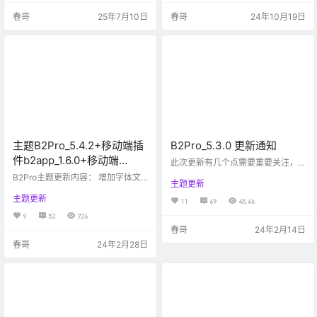
码，提高破解难度和安全度。 修复
增加了限制购买的次数和金额（主
春哥
25年7月10日
春哥
24年10月19日
了商品开启允许游客购买，实际上
题设置>常规设置>用户设置）。 在
不生效的问题。 优化代码，提速2
所有文章类型和评论中，增加了举
0%。 优化缓存，提高效率。 增加
报按钮，您可以在后台管理用户的
了内置的游客请求限制功能，当游
举报内容（主题设置->举报设
客访问请求一些敏感接口，比如登
置）。 搜索功能标签栏不再显示搜
录、注册、发送验证码等，会有频
索关键词，防止被坏人利用。 修复
率限制，如…
了快讯当作…
主题B2Pro_5.4.2+移动端插
B2Pro_5.3.0 更新通知
件b2app_1.6.0+移动端
此次更新有几个点需要重要关注，
UNIAPP源码B2APP_1.5.6更
请仔细阅读更新说明： 主题在下载
B2Pro主题更新内容： 增加字体文
主题更新
的时候自动打包，将您登记的域名
新通知
件CDN自定义功能（主题设置，模
打包到了主题加密文件中，所以不
主题更新
块设置首页） 增加兼容微信小程序
11
69
45.6k
再需要激活主题，下载下来直接上
订单物流信息推送功能 修复强制用
9
53
726
传启用即可，至此，您的网站和我
户绑定手机和邮箱时，绑定状态判
春哥
24年2月14日
们的服务器将不会再有任何通信，
断错误的BUG 修复自定义支付使用
担心我们服务器或者春哥挂掉你们
春哥
24年2月28日
短代码调用时，设置项无法显示的B
无法激活主题的朋友也可以放心
UG 修复其他问题 移动插件更新内
了。需要注意的是，此次升级会需
容： 移动端插件不再需要激活，和
要重新安装扩展，php.ini 中要增加
主题一样直接绑定域名使用，这个
一个声明文件，在B2主题设置的首
版本初次使用的时候，会弹出提示
页有提示如何安装。你的识别码…
安装扩展，请根据提示操作即可。
移动端插件增加…