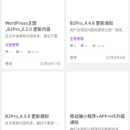
WordPress主题
B2Pro_4.4.6 更新通知
_B2Pro_5.2.0 更新内容
用户反馈的问题和更新记录一般我
会记录在一个便签本上，前些日子
此次升级更新内容较多，建议不要
主题更新
如论如何也找不到了，怀疑是娃娃
直接用在生产环境，待测试修复完
在桌面玩的时候，把本本扒拉到垃
主题更新
毕之后再用到生产环境。 升级内
4
66
112.8k
圾桶里倒掉了，所以更新记录只能
容： 页面标题（也就是浏览器选项
7
91
20.7k
回忆多少写多少，时间跨度比较
卡中显示的标题）标题连接符可以
春哥
23年8月4日
大，肯定不全，各位老哥根据自己
选择是否保留两边的空格，此处主
的使用情况看吧，如果你提交的BU
春哥
23年9月17日
要是其他主题切换到B2之后SEO的
G或者新功能此次升级没有，请直接
兼容问题，老b2用户可以不管。
下面留言。 B2Pro_4.4.6 更新内
（主题设置，常规设置中）。 海报
容： 文章内下载用户支付后，不必
增加是否使用代理的开关，如果您
刷新页面，直接异步刷新下载区
的图片在本地，并且无法生成海
域，提升了使用体验 用户个…
报，可以关掉代理。（主题设置，
模块设置，文章内页中）。 不同的
用…
B2Pro_4.3.8 更新通知
移动端小程序+APP+H5升级
通知
此次更新内容较多，最好不要第一
时间用在生产环境。更新的朋友请
咱们主题和小程序的功能都非常