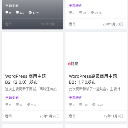
不出门是常态，早已经习惯了。但
版，我也顺手做了一个瀑布流的插
主题更新
主题更新
是看着同胞受苦，国家受难心里不
件，B2主题专用的，使用之前务必
是滋味！虽然刚过完年，但是大半
升级B2主题到2.0.3，现在是2.0.3
0
236
17.9k
0
35
20.4k
个中国笼罩在一层穿不透的压抑和
版本（1月30号发布的）。 这种排
自我否定中，希望春天来了，生病
版的好处是没有多余的查询，一目
春哥
20年2月6日
春哥
20年1月30日
的早日康复，没生病的早日恢复正
了然。已经在10万+文章数据测试通
常的生活，纵观历史，中国什么事
过，速度很快！ 站点图片比较精美
情都经历过，一点小小的挫折，只
的站点推荐使用，图片很糙的还是
能让我们更加勇敢！ 这次主要的更
别用了。 会代码的朋友可以参考我
新内容如下： 增加了订单修改功能
这个插件，自己写一些首页的排版
增加了订单物流追踪的功能，需要
分享给大家。 后面会出更多形式的
调用第三方接口（订单管理里面请
首页，购买了…
看设…
隐藏
限制等级
WordPress 商用主题
WordPress高级商用主题
B2（2.0.0）发布
B2：1.7.0发布
这次主要更新了商城，商城还有热
此次更新新增了一些功能，主要对
门商品、购买动态等小工具还没
前面的一些问题进行修复 更新内
主题更新
主题更新
做，后台订单编辑也没做完，不影
容： 首页样式做重大调整，整体扁
响使用，先发了吧。 喜欢折腾的朋
平化 增加了首页模块中用户的认证
0
80
9.6k
0
180
13.3k
友可以先更新，明天我再根据反馈
图标 增加了文章内页画廊的样式 增
的问题进行修整，不爱折腾的朋友
加了移动端底部菜单开启和关闭的
春哥
20年1月28日
春哥
19年11月4日
建议延迟两天再更新。 不要在这里
设置项（模块设置->底部模块） 增
反馈问题，以免被有心人利用，请
加了移动端底部点击打开菜单，点
直接QQ发给我。 具体的更新内容：
击打开搜索框的默认按钮 增加了是