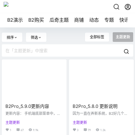
B2演示
B2购买
瓜奇主题
商铺
动态
专题
快讯
全部标签
主题更新
排序
筛选
B2Pro_5.9.0更新内容
B2Pro_5.8.0 更新说明
更新内容： 手机端底部菜单中，增
因为一直在弄新系统，B2好几个月
加链接自定义参数功能。主题设置-
没发布更新了，但是陆陆续续都有
主题更新
主题更新
>模块设置->底部模块。 使用WP内
修复一些BUG和优化代码，我也没
置的裁剪方法，重写了图片裁剪功
记录，下面这些是我能想起来的。
1
67
9.9k
3
79
1.2k
能。 更换了更加安全的图形验证
增加了是否允许积分购买的开关，