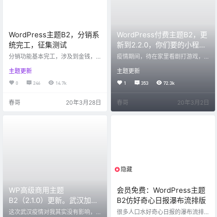
快就能实装…
WordPress主题B2，分销系
WordPress付费主题B2，更
统完工，征集测试
新到2.2.0，你们要的小程序
和APP也要来了！
分销功能基本完工，涉及到金钱，
疫情期间，待在家里看剧打游戏，
需要谨慎测试，有兴趣的朋友请根
不如做点事情，弄个素材站，弄个
主题更新
主题更新
据下面的方法参与测试。 去 https://
资讯站，或者做个行业站，万一成
b2.7b2.com 注册账户或者登陆您之
了呢！ 这次主要更新了快讯和文档
0
246
14.7k
1
353
72.3k
前的老账户。 进入 https://b2.7b2.c
功能，也对页面做了一些调整，另
om/distribution查看您的推广码 。
外小程序和APP也快了，详细看下
春哥
20年3月28日
春哥
20年3月2日
https://b2.7b2.com?ref=您的推广
面说明。 Wordpress付费主题B2-2.
码 这种格式的网址即为您的推广地
2.0更新内容 模块管理可以拖动排序
址。 其他用户点击连接之后，会自
了！并且可以显示模块标题，模块
动成为您的伙伴，他们的消费会有
与小工具始终绑定，不会出现排序
一定…
以后小工具错误的情况。升级完以
后，请进入模块设置，首页模块
中，将每个模块新…
隐藏
限制等级
WP高级商用主题
会员免费：WordPress主题
B2（2.1.0）更新。武汉加
B2仿好奇心日报瀑布流排版
油！中国加油！
这次武汉疫情对我其实没有影响，
很多人口水好奇心日报的瀑布流排