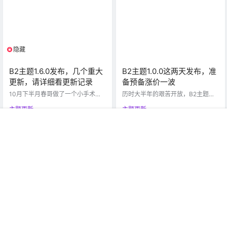
增加了商城系统，商城系统包括产
否启用认证的开关（认证设置中）
品出售、积分兑换、积分抽奖。产
文章视频模式增加是否自动播放的
品可设置实物或者虚拟物品，虚拟
开关 修复了文章内页通用设置不生
物品购买之后可以发到买家邮箱
效的问题 修复了…
中，…
隐藏
限制等级
B2主题1.6.0发布，几个重大
B2主题1.0.0这两天发布，准
更新，请详细看更新记录
备预备涨价一波
10月下半月春哥做了一个小手术，
历时大半年的艰苦开放，B2主题第
住院一周，回来之后没几天吃酒席
一个正式版终于要出来了，Seven
主题更新
主题更新
不忌嘴，手术创口感染持续低烧3
主题3年的开发使用过程中积累了大
天，又打了几天针，这段时间呼出
量的问题，B2主题一次性将这些问
0
90
18.3k
0
92
9.8k
的空气都带药味，验证了前人的那
题全部解决，除了继承Seven的功
首页
圈子
商铺
专题
认证
我的
句话不作死就不会死的道理。 这段
能之外，还新增了大量的新功能和
春哥
19年11月1日
春哥
19年10月12日
期间应该是有一些人的QQ没有回
特征，代码可读性、易于二次开发
复，所以您还有问题，请及时留
性、执行效率等都得到了大幅度的
言。 更新内容如下： 增加关注微信
提升。 速度的提升 在仅开启 opcac
公众号自动登录的功能：主题设置-
he 和 redis 的前提下，所有页面的
>常规设置->登录与注册中，开启关
执行速度都在0.1秒左右，文章内页
注公众号登录，用户扫码之后关注
可以达到0.08秒。B2主题可…
公众号获得验证码…