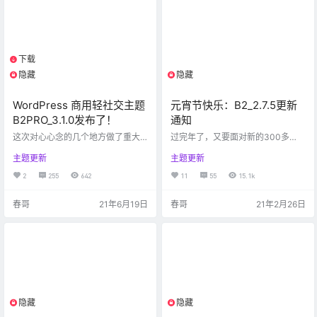
积分的排行，前台管理员登陆状态
下载、视频这些功能也是刚需，以
下，点击这些排行的用户，可以进
后需要对他们的归档、使用体验进
入他的财富中心，查看积分和余额
行加强。用这主题盈利的朋友不
的消费情况。（位置：…
少，他们都很低调，所以建议大家
不必纠…
下载
1个资源
隐藏
隐藏
限制等级
限制等级
WordPress 商用轻社交主题
元宵节快乐：B2_2.7.5更新
B2PRO_3.1.0发布了！
通知
这次对心心念的几个地方做了重大
过完年了，又要面对新的300多
调整，目前我这里测试没有问题，
天。有的人在懊悔过去一年没有完
主题更新
主题更新
希望当小白鼠的朋友可以先上，记
成的事，有的人在担心即将面对的
住备份一下旧版主题再升级。希望
各种压力。春哥觉得只要你有一个
2
255
642
11
55
15.1k
稳定的朋友老规矩，过两天没问题
认真的心态去面对遇到的困难，困
再升级，有问题我会及时更新。 更
难总是会在你面前低头的。 随着年
春哥
21年6月19日
春哥
21年2月26日
新内容： 修复了苹果系统下支付跳
龄的增长，很多以前敢想的事情不
出的问题。为了兼容页面的纯静态
敢想了，很多敢做的事情不敢做
化，以往我们的登陆用户数据存在
了。不如乘年轻大胆去实践自己的
浏览器的 Localstorage 中。但是有
理想，不管结果如何，它一定会在
些版本的苹果系统会丢失 localstora
你成长的道路上拉你一把，不至于
ge 数据，造成异常登出的问题。之
摔得太狠。 运气不是人人都有，与
前…
其坐在那等待好运降临，不如拿起
一个笔记…
隐藏
隐藏
限制等级
限制等级