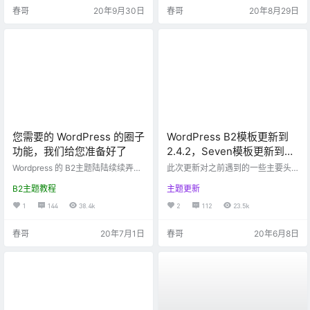
展现等等。几乎囊括了你能想到的
口也还需要一些优化。 新增了百度
春哥
20年9月30日
春哥
20年8月29日
所有功能。
文本审核功能，目前我使用的情况
来看还行，但是接口速度感觉比较
慢，也可能是我服务器加了CDN的
原因。 paypal支付已经集成完毕，
可以正常使用了 增加了一个202的
第三方支付 升级了迅虎的新版支
付，强烈推荐使用…
您需要的 WordPress 的圈子
WordPress B2模板更新到
功能，我们给您准备好了
2.4.2，Seven模板更新到
3.1.0
Wordpress 的 B2主题陆陆续续弄了
此次更新对之前遇到的一些主要头
一年多，最重要的圈子功能终于快
疼的问题做了彻底解决，春哥是个
B2主题教程
主题更新
要发布第一个版本了。这个圈子集
严重的强迫症患者，主题有哪里不
合了群友们的智慧，功能非常之强
完美就一直惦记着，问题没有解
1
144
38.4k
2
112
23.5k
大，春哥的开发过程也很流畅，感
决，就没有心思继续做新功能，这
受非常棒。 圈子功能简介： 我们受
个月着重解决了之前的一些不合理
春哥
20年7月1日
春哥
20年6月8日
国内外一些优秀的圈子站点的启
的问题，所以圈子功能没怎么动，
发，结合中文环境，开发了这一套
但是这次升级以后立刻开始弄圈
基于Wordpress的圈子功能。群友们
子，大家可以在演示站看到实时的
的建议我都看到了，最终精华出了
效果。 B2主题用了一年多的时间，
以下的功能： 圈子可以上传图片、
绝对的用心之作。程序一般都是越
视频、文件。并且后台可以设置允
写越简单，因为很多接口和功能可
许上传的体积…
以直接拿来用了，所以圈子必须很