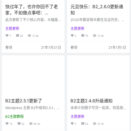
快过年了，也许你回不了老
元旦快乐：B2_2.6.0更新通
家，不如做点事吧：
知
B2_2.7.0版本发布了
此次更新了不少核心内容，大幅度
2020年都说每天都在见证历史，很
减少了数据库的查询次数。增加数
多人战战兢兢地过完一整年，回头
主题更新
主题更新
据库的查询缓存。请喜欢尝鲜的朋
再看也就那么回事，太阳照常升
友先更新测试。如果有问题会及时
起，生活依旧。 B2主题今天来到了
7
40
12.8k
2
75
12.8k
发布，并且更新主题包。 B2_2.7.0
2.6.0版本，这个版本开发时间较
更新内容： 为了方便域名备案，主
长，更新了很多内容。加上了一些
春哥
21年1月31日
春哥
21年1月1日
题新增了审核模式，开启审核模式
用户提出的改进意见，也有不少意
后，站点的登录、注册、评论等功
见没有来得及加。我不一定记得住
能会被隐藏。域名备案成功后可开
您提的意见，如果你觉得意见很
启。 隐藏内容、下载、视频功能新
好，请持续跟我说。 这次升级步骤
增了是否开启免登录支付的开关。
稍微多一些，请严格按照下面步骤
可以在文章里面开启或关闭，默认
来！新版未进行小规模测试，不爱
关闭游客免登录下载。 首页…
折腾的朋友请延后更新，待反馈并…
B2主题2.5.1更新了
B2主题2.4.6升级通知
Wordpress 主题 B2升级到2.5.1，主
本来计划圈子写完一起发，但是朋
要更新了WP的圈子功能。圈子包括
友们太着急，就先发布给大家尝
B2主题教程
主题更新
问答、投票、PK等功能，还有付费
鲜。 2.4.6主要更新了如下内容： 圈
查看隐藏内容、登陆查看隐藏内
子大体能用了，但是提问回答和一
10
56
80.3k
7
84
15.7k
容、评论查看隐藏内容、根据等级
些互动还未做完。移动端的发布窗