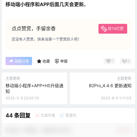
移动端小程序和APP后面几天会更新
。
点点赞赏，手留余香
给TA打赏
还没有人赞赏，快来当第一个赞赏的人吧！
7
0
海报分享
收藏
举报
主题更新
主题更新
移动端小程序+APP+H5升级通
B2Pro_4.4.6 更新通知
知
2023-3-9 22:00:10
2023-8-4 1:11:03
44 条回复
文章作者
管理员
A
M
欢迎您，新朋友，感谢参与互动！
确认修改