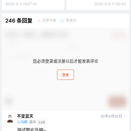
APP也要来了！
2020-3-2 19:07:10
2020-6-8 11:30:42
246 条回复
文章作者
管理员
A
M
欢迎您，新朋友，感谢参与互动！
确认修改
您必须登录或注册以后才能发表评论
登录
提交
不变蓝天
20年4月20日
小乌鸦
高中
Lv3
测试图片压缩~