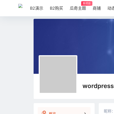
新项目
B2演示
B2购买
瓜奇主题
商铺
动
wordpre
昵称
概览