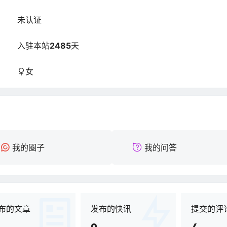
未认证
：
入驻本站
2485
天
：
女
：
我的圈子
我的问答
布的文章
发布的快讯
提交的评