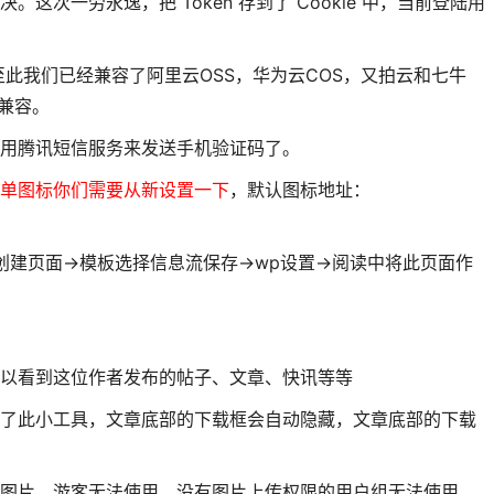
这次一劳永逸，把 Token 存到了 Cookie 中，当前登陆用
u ，至此我们已经兼容了阿里云OSS，华为云COS，又拍云和七牛
兼容。
用腾讯短信服务来发送手机验证码了。
单图标你们需要从新设置一下
，默认图标地址：
创建页面->模板选择信息流保存->wp设置->阅读中将此页面作
以看到这位作者发布的帖子、文章、快讯等等
了此小工具，文章底部的下载框会自动隐藏，文章底部的下载
图片，游客无法使用，没有图片上传权限的用户组无法使用。