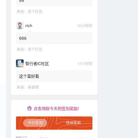
99
来自：
发个红包
rich
10小时前
666
来自：
发个红包
智行者IC社区
11小时前
这个蛮好看
来自：
来首歌
点击领取今天的签到奖励！
今日签到
连续签到