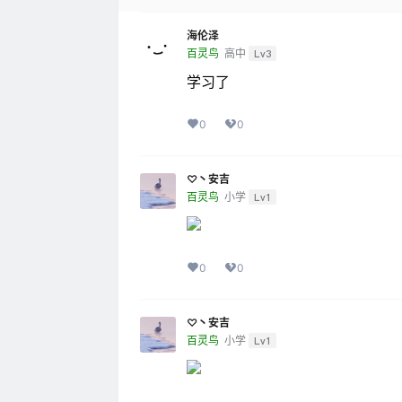
海伦泽
百灵鸟
高中
Lv3
学习了
0
0
♡丶安吉
百灵鸟
小学
Lv1
0
0
♡丶安吉
百灵鸟
小学
Lv1