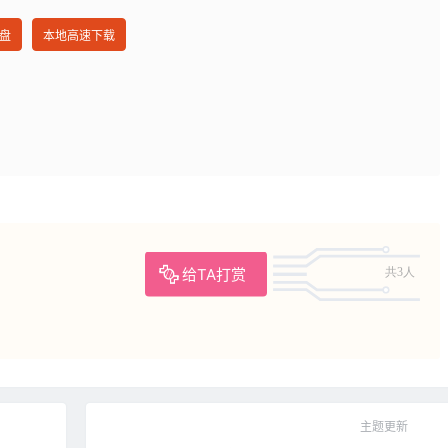
盘
本地高速下载
给TA打赏
共3人
主题更新