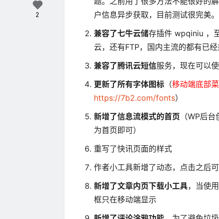
题。之前用了很多方法不能很好的解决。
户信息异步获取，目前测试很完美。
2
兼容了七牛云储
存插件 wpqini
云，还有FTP，国内主流的都有已经
兼容了腾讯云短信
服务，现在可以使
更新了所有字体图标
（
移动端底部菜
https://7b2.com/fonts
）
新增了信息流模式的首页
（WP后台
为首页即可）
重写了快讯页面的样式
作者小工具新增了动态，点击之后可
新增了文章内页下载小工具
，当使用
框只在移动端显示
新增了评论涂鸦功能
。为了避免垃圾