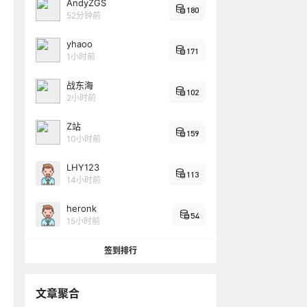
AndyZGS
180
52分钟前
yhaoo
171
1小时前
战东海
102
2小时前
Z站
159
10小时前
LHY123
113
14小时前
heronk
54
15小时前
签到排行
文章聚合