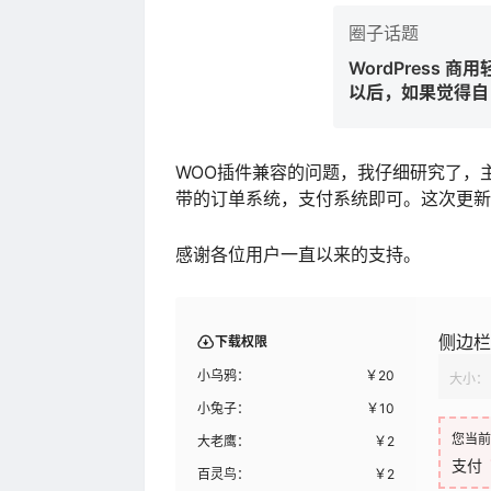
圈子话题
WordPress 商
以后，如果觉得自
我会加到展示中去
WOO插件兼容的问题，我仔细研究了，主题
带的订单系统，支付系统即可。这次更新
感谢各位用户一直以来的支持。
侧边栏
下载权限
小乌鸦：
￥
20
大小：
小兔子：
￥
10
您当前
大老鹰：
￥
2
支付
百灵鸟：
￥
2