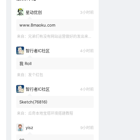
星动优创
3小时前
www.8maoku.com
来自：
兄弟们有没有网站运营做好的发出来观摩观摩嘛
智行者IC社区
4小时前
我 Roll
来自：
发个红包
智行者IC社区
4小时前
Sketch(76816)
来自：
瓜奇本地宝塔环境搭建教程
yisz
9小时前