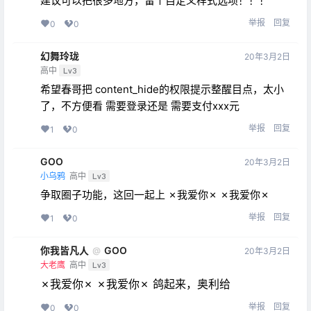
建议可以把很多地方，留个自定义样式选项！！！
举报
回复
0
0
幻舞玲珑
20年3月2日
高中
Lv3
希望春哥把 content_hide的权限提示整醒目点，太小
了，不方便看 需要登录还是 需要支付xxx元
举报
回复
1
0
GOO
20年3月2日
小乌鸦
高中
Lv3
争取圈子功能，这回一起上 ✗我爱你✗ ✗我爱你✗
举报
回复
1
0
你我皆凡人
GOO
@
20年3月2日
大老鹰
高中
Lv3
✗我爱你✗ ✗我爱你✗ 鸽起来，奥利给
举报
回复
0
0