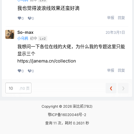
我也觉得波浪线效果还蛮好滴
举报
回复
0
0
So-max
20年3月1日
小乌鸦
初中
Lv2
我想问一下各位在线的大佬，为什么我的专题这里只能
显示三个
https://janema.cn/collection
举报
回复
0
0
❮
❯
/
10 页
Copyright © 2026
柒比贰(7B2)
鄂ICP备16020046号-2
查询 11 次，耗时 0.2631 秒