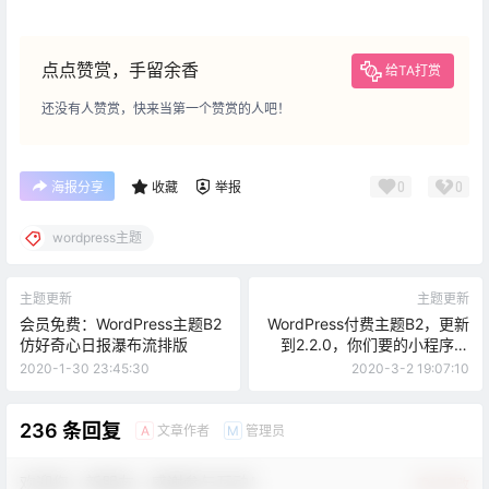
点点赞赏，手留余香
给TA打赏
还没有人赞赏，快来当第一个赞赏的人吧！
0
0
海报分享
收藏
举报
wordpress主题
主题更新
主题更新
会员免费：WordPress主题B2
WordPress付费主题B2，更新
仿好奇心日报瀑布流排版
到2.2.0，你们要的小程序和
APP也要来了！
2020-1-30 23:45:30
2020-3-2 19:07:10
236 条回复
文章作者
管理员
A
M
欢迎您，新朋友，感谢参与互动！
确认修改