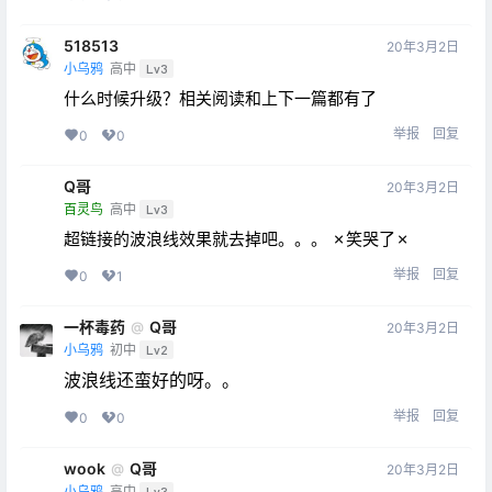
518513
20年3月2日
小乌鸦
高中
Lv3
什么时候升级？相关阅读和上下一篇都有了
举报
回复
0
0
Q哥
20年3月2日
百灵鸟
高中
Lv3
超链接的波浪线效果就去掉吧。。。 ✗笑哭了✗
举报
回复
0
1
一杯毒药
Q哥
@
20年3月2日
小乌鸦
初中
Lv2
波浪线还蛮好的呀。。
举报
回复
0
0
wook
Q哥
@
20年3月2日
小乌鸦
高中
Lv3