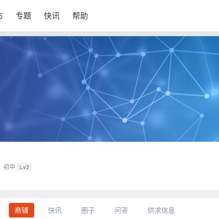
态
专题
快讯
帮助
初中
Lv2
商铺
快讯
圈子
问答
供求信息