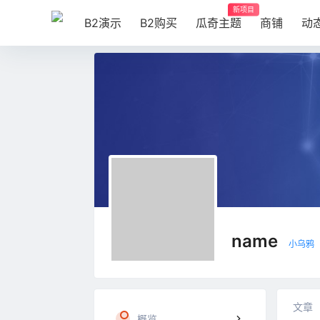
新项目
B2演示
B2购买
瓜奇主题
商铺
动
name
小乌鸦
文章
概览