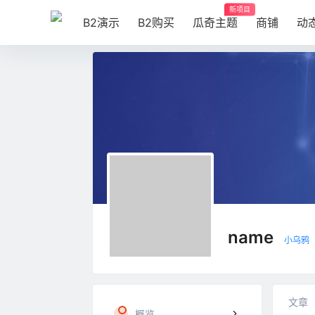
新项目
B2演示
B2购买
瓜奇主题
商铺
动
name
小乌鸦
文章
概览