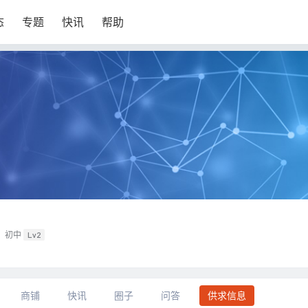
态
专题
快讯
帮助
初中
Lv2
商铺
快讯
圈子
问答
供求信息