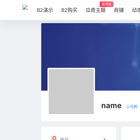
新项目
B2演示
B2购买
瓜奇主题
商铺
动
name
小乌鸦
概览