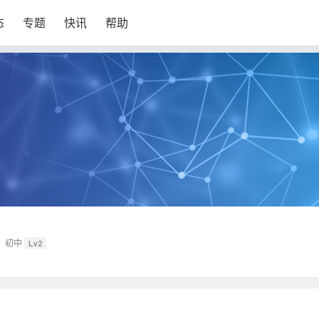
态
专题
快讯
帮助
初中
Lv2