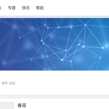
态
专题
快讯
帮助
初中
Lv2
春哥