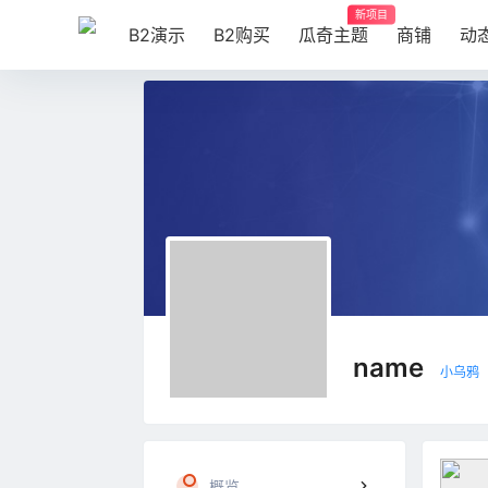
新项目
B2演示
B2购买
瓜奇主题
商铺
动
name
小乌鸦
概览