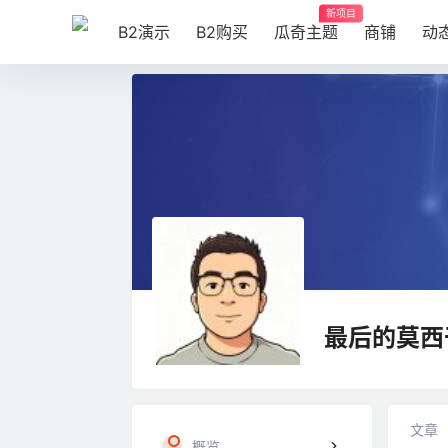
新项目
B2演示
B2购买
瓜奇主题
商铺
动
最后的莫西
文章
概览