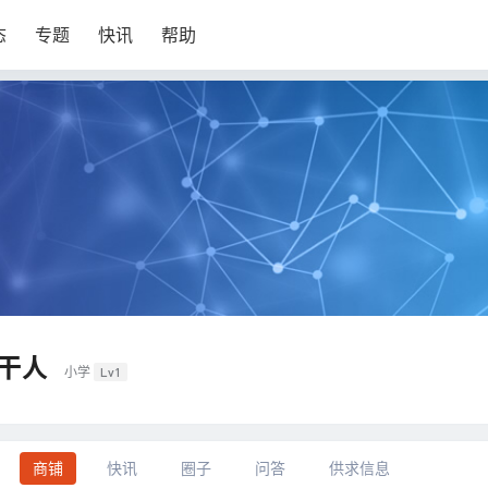
态
专题
快讯
帮助
干人
小学
Lv1
商铺
快讯
圈子
问答
供求信息