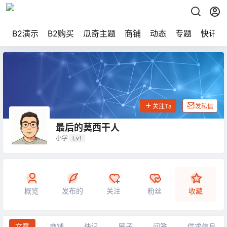
B2演示
B2购买
瓜奇主题
商铺
动态
专题
快讯
关注Ta
发私信
最后的莫西干人
小学
Lv1
概览
发布的
关注
粉丝
收藏
文章
商铺
快讯
圈子
问答
供求信息