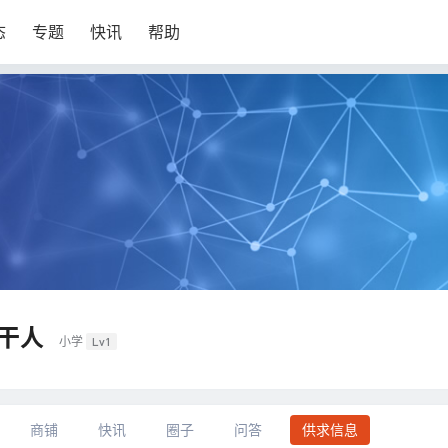
态
专题
快讯
帮助
干人
小学
Lv1
商铺
快讯
圈子
问答
供求信息