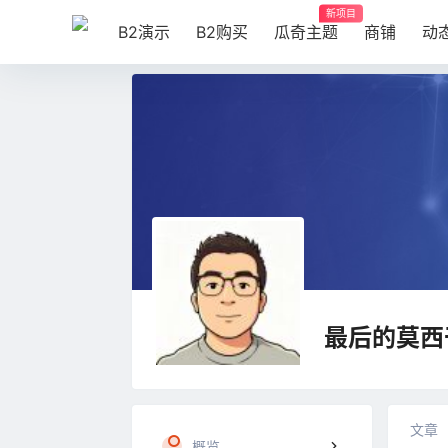
新项目
B2演示
B2购买
瓜奇主题
商铺
动
最后的莫西
文章
概览