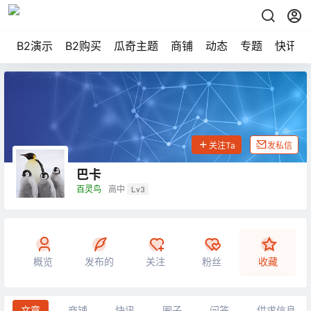
B2演示
B2购买
瓜奇主题
商铺
动态
专题
快讯
关注Ta
发私信
巴卡
百灵鸟
高中
Lv3
概览
发布的
关注
粉丝
收藏
文章
商铺
快讯
圈子
问答
供求信息