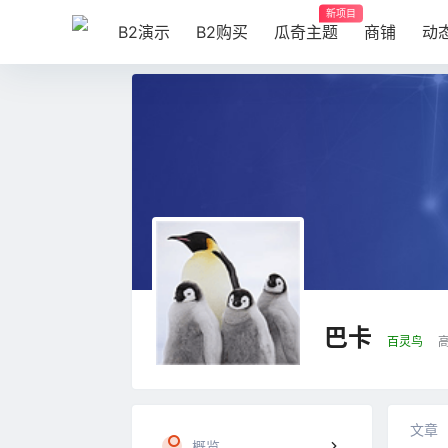
新项目
B2演示
B2购买
瓜奇主题
商铺
动
巴卡
百灵鸟
文章
概览