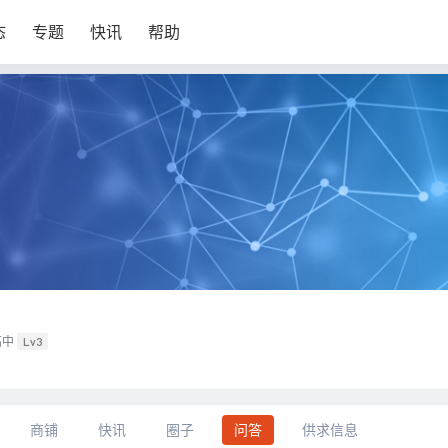
态
专题
快讯
帮助
高中
Lv3
商铺
快讯
圈子
问答
供求信息