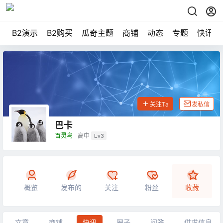
B2演示
B2购买
瓜奇主题
商铺
动态
专题
快讯
关注Ta
发私信
巴卡
百灵鸟
高中
Lv3
概览
发布的
关注
粉丝
收藏
文章
商铺
快讯
圈子
问答
供求信息