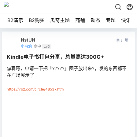
B2演示
B2购买
瓜奇主题
商铺
动态
专题
快讯
NstUN
广场
小乌鸦
高中
Lv3
Kindle电子书打包分享，总量高达300G+
@春哥，申请一下把『?????』圈子放出来?，发的东西都不
在广场展示了
https://7b2.com/circle/48537.html