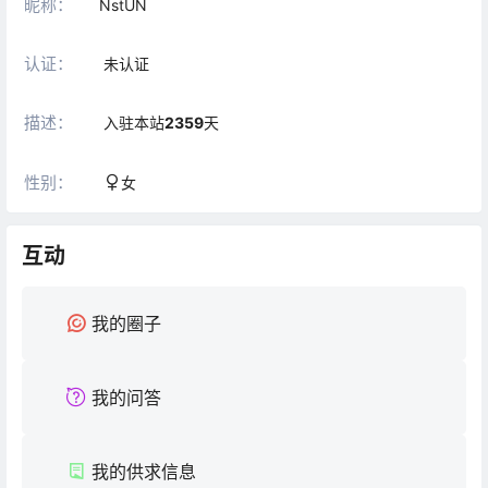
昵称：
NstUN
认证：
未认证
描述：
入驻本站
2359
天
性别：
女
互动
我的圈子
我的问答
我的供求信息