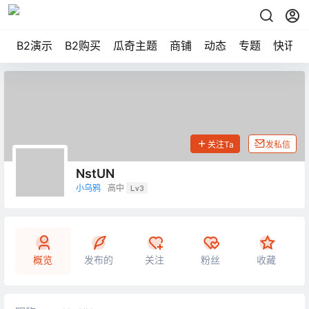
B2演示
B2购买
瓜奇主题
商铺
动态
专题
快讯
关注Ta
发私信
NstUN
小乌鸦
高中
Lv3
概览
发布的
关注
粉丝
收藏