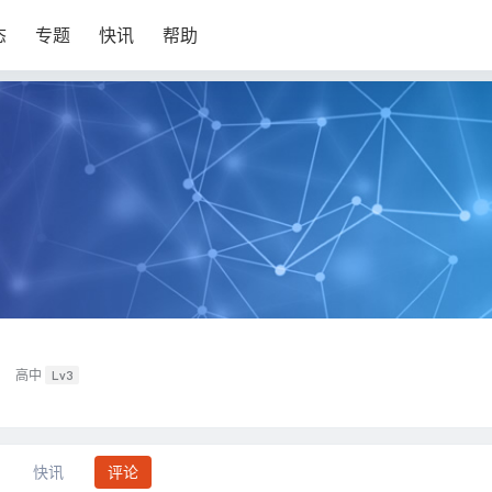
态
专题
快讯
帮助
高中
Lv3
快讯
评论