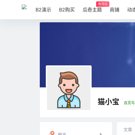
新项目
B2演示
B2购买
瓜奇主题
商铺
动
猫小宝
百灵鸟
文章
概览