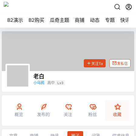
B2演示
B2购买
瓜奇主题
商铺
动态
专题
快讯
关注Ta
发私信
老白
小乌鸦
高中
Lv3
概览
发布的
关注
粉丝
收藏
文章
商铺
快讯
圈子
问答
供求信息