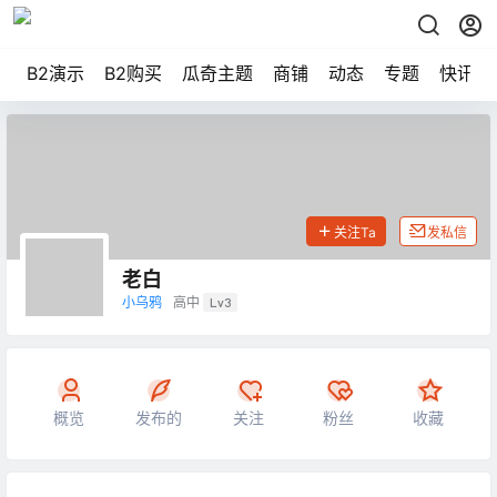
B2演示
B2购买
瓜奇主题
商铺
动态
专题
快讯
关注Ta
发私信
老白
小乌鸦
高中
Lv3
概览
发布的
关注
粉丝
收藏