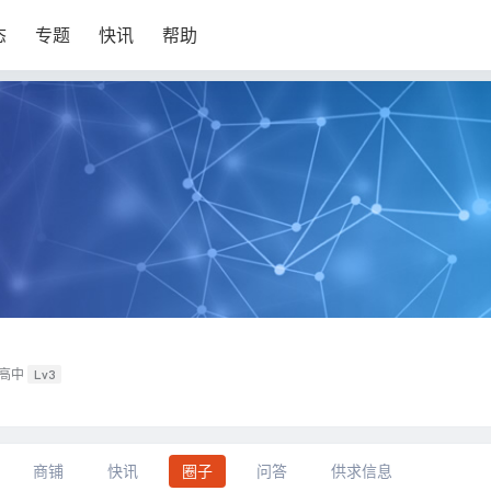
态
专题
快讯
帮助
高中
Lv3
商铺
快讯
圈子
问答
供求信息