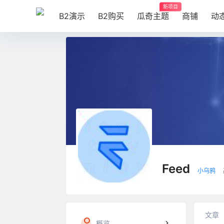
新项目
B2演示
B2购买
瓜奇主题
商铺
动
⁢Feed
小乌鸦
文章
概览