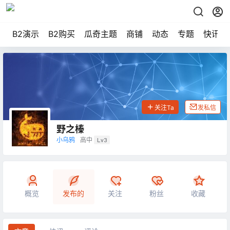
B2演示
B2购买
瓜奇主题
商铺
动态
专题
快讯
关注Ta
发私信
野之榛
小乌鸦
高中
Lv3
概览
发布的
关注
粉丝
收藏