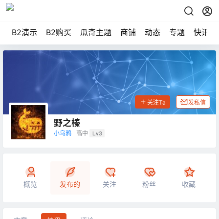
B2演示
B2购买
瓜奇主题
商铺
动态
专题
快讯
关注Ta
发私信
野之榛
小乌鸦
高中
Lv3
概览
发布的
关注
粉丝
收藏