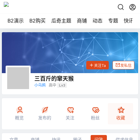
B2演示
B2购买
瓜奇主题
商铺
动态
专题
快讯
关注Ta
发私信
三百斤的窜天猴
小乌鸦
高中
Lv3
概览
发布的
关注
粉丝
收藏
文章
商铺
快讯
圈子
问答
供求信息