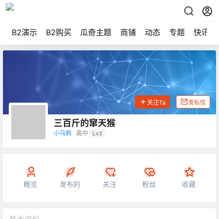
B2演示
B2购买
瓜奇主题
商铺
动态
专题
快讯
关注Ta
发私信
三百斤的窜天猴
小乌鸦
高中
Lv3
概览
发布的
关注
粉丝
收藏