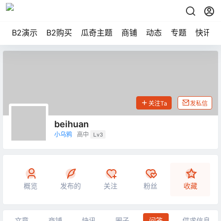
B2演示
B2购买
瓜奇主题
商铺
动态
专题
快讯
关注Ta
发私信
beihuan
小乌鸦
高中
Lv3
概览
发布的
关注
粉丝
收藏
文章
商铺
快讯
圈子
问答
供求信息