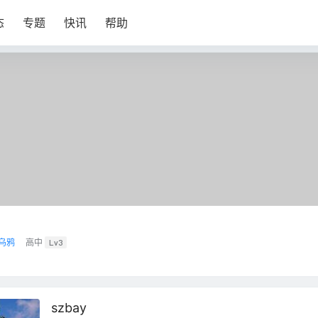
态
专题
快讯
帮助
乌鸦
高中
Lv3
szbay