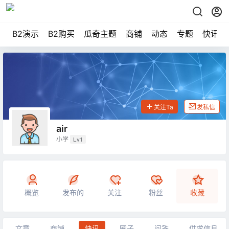
B2演示
B2购买
瓜奇主题
商铺
动态
专题
快讯
关注Ta
发私信
air
小学
Lv1
概览
发布的
关注
粉丝
收藏
文章
商铺
快讯
圈子
问答
供求信息