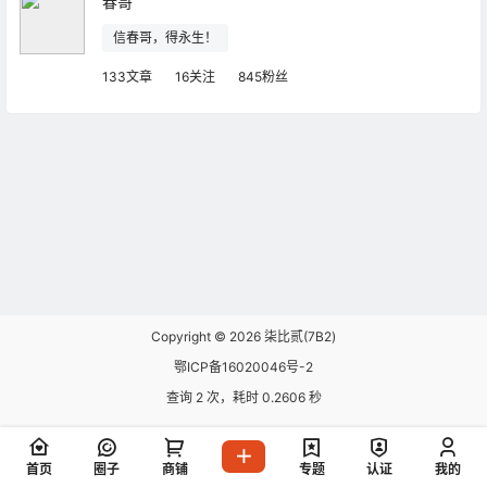
春哥
信春哥，得永生！
133文章
16关注
845粉丝
Copyright © 2026
柒比贰(7B2)
鄂ICP备16020046号-2
查询 2 次，耗时 0.2606 秒
首页
圈子
商铺
专题
认证
我的