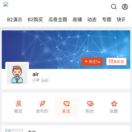
B2演示
B2购买
瓜奇主题
商铺
动态
专题
快讯
关注Ta
发私信
air
小学
Lv1
概览
发布的
关注
粉丝
收藏