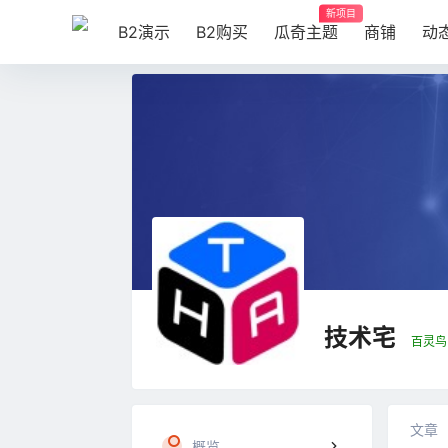
新项目
B2演示
B2购买
瓜奇主题
商铺
动
技术宅
百灵鸟
文章
概览