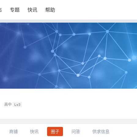
态
专题
快讯
帮助
高中
Lv3
商铺
快讯
圈子
问答
供求信息