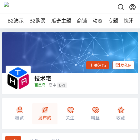
B2演示
B2购买
瓜奇主题
商铺
动态
专题
快讯
关注Ta
发私信
技术宅
百灵鸟
高中
Lv3
概览
发布的
关注
粉丝
收藏