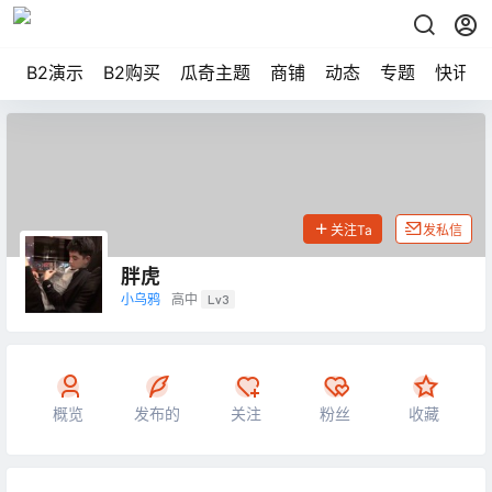
B2演示
B2购买
瓜奇主题
商铺
动态
专题
快讯
关注Ta
发私信
胖虎
小乌鸦
高中
Lv3
概览
发布的
关注
粉丝
收藏