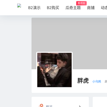
新项目
B2演示
B2购买
瓜奇主题
商铺
动
胖虎
小乌鸦
概览