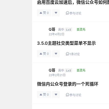
启用百度云加速后，微信公众号如何配
赞
0
参与讨论
Q哥
高中
Lv3
百灵鸟
22年4月2日
3.5.0主题社交类型菜单不显示
赞
0
1条讨论
Q哥
高中
Lv3
百灵鸟
22年2月21日
微信内公众号登录的一个死循环
赞
0
参与讨论