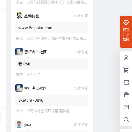
来自：
瓜奇前端排版的都怎样了,发出来给参观下吧
星动优创
14小时前
www.8maoku.com
解锁
会员
来自：
兄弟们有没有网站运营做好的发出来观摩观摩嘛
权限
智行者IC社区
15小时前
我 Roll
来自：
发个红包
智行者IC社区
15小时前
Sketch(76816)
来自：
瓜奇本地宝塔环境搭建教程
yisz
21小时前