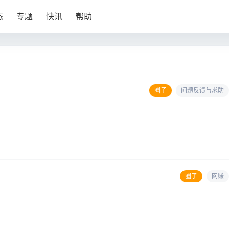
态
专题
快讯
帮助
圈子
问题反馈与求助
圈子
网赚