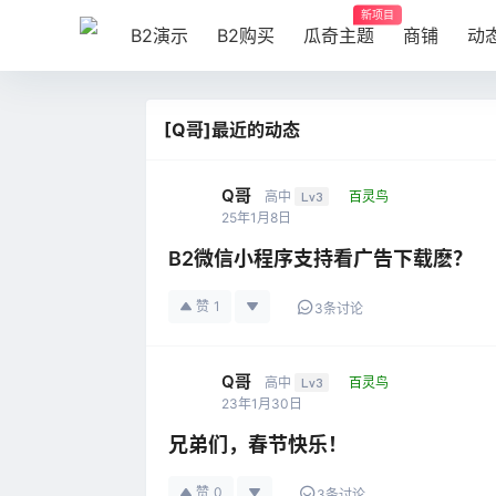
新项目
B2演示
B2购买
瓜奇主题
商铺
动
[Q哥]最近的动态
Q哥
高中
Lv3
百灵鸟
25年1月8日
B2微信小程序支持看广告下载麽？
赞
1
3条讨论
Q哥
高中
Lv3
百灵鸟
23年1月30日
兄弟们，春节快乐！
赞
0
3条讨论