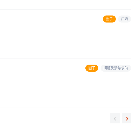
圈子
广场
圈子
问题反馈与求助
❮
❯