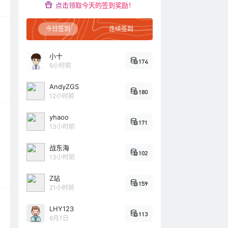
点击领取今天的签到奖励！
今日签到
连续签到
小十
174
6小时前
AndyZGS
180
12小时前
yhaoo
171
13小时前
战东海
102
13小时前
Z站
159
21小时前
LHY123
113
8月7日