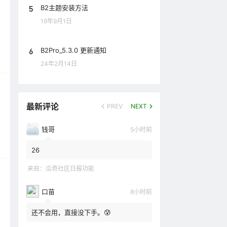
5
B2主题安装方法
19年9月1日
6
B2Pro_5.3.0 更新通知
24年2月14日
最新评论
PREV
NEXT
钱哥
5小时前
26
来自：
瓜奇社区日报功能
口苗
8小时前
还不会用，直接没下手。😰