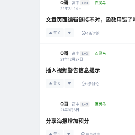
Q哥
高中
Lv3
百灵鸟
22年2月14日
文章页面编辑链接不对，函数用错了
赞
0
4条讨论
Q哥
高中
Lv3
百灵鸟
21年12月27日
插入视频警告信息提示
赞
0
1条讨论
Q哥
高中
Lv3
百灵鸟
21年9月6日
分享海报增加积分
赞
1
参与讨论