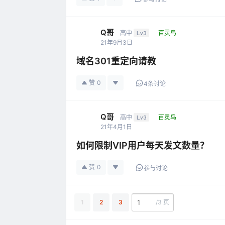
Q哥
高中
Lv3
百灵鸟
21年9月3日
域名301重定向请教
赞
0
4条讨论
Q哥
高中
Lv3
百灵鸟
21年4月1日
如何限制VIP用户每天发文数量？
赞
0
参与讨论
1
2
3
/
3 页