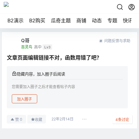
B2演示
B2购买
瓜奇主题
商铺
动态
专题
快讯
Q哥
问题反馈与求助
百灵鸟
高中
Lv3
文章页面编辑链接不对，函数用错了吧？
隐藏内容，加入圈子后阅读
您需要加入圈子之后才能查看帖子内容
加入圈子
22年2月14日
0
赞
收藏
4
条讨论