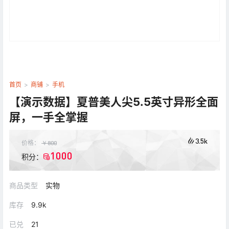
首页
>
商铺
>
手机
【演示数据】夏普美人尖5.5英寸异形全面
屏，一手全掌握
3.5k
价格：
￥
800
1000
积分：
商品类型
实物
库存
9.9k
已兑
21