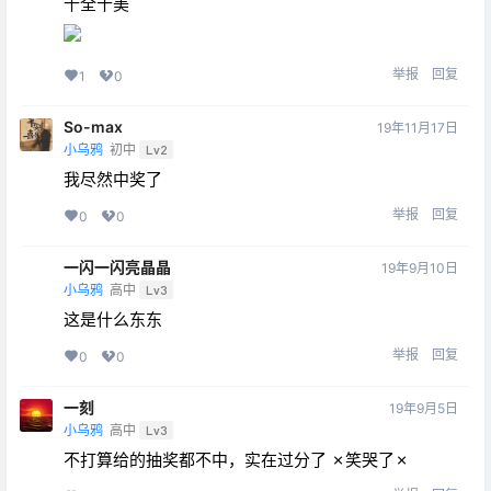
十全十美
举报
回复
1
0
So-max
19年11月17日
小乌鸦
初中
Lv2
我尽然中奖了
举报
回复
0
0
一闪一闪亮晶晶
19年9月10日
小乌鸦
高中
Lv3
这是什么东东
举报
回复
0
0
一刻
19年9月5日
小乌鸦
高中
Lv3
不打算给的抽奖都不中，实在过分了 ✗笑哭了✗