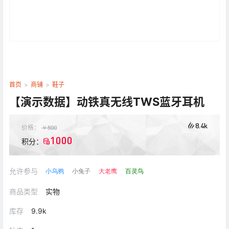
首页
>
商铺
>
鞋子
【演示数据】动铁真无线TWS蓝牙耳机
8.4k
价格：
￥
500
1000
积分：
允许参与
小乌鸦
小兔子
大老鹰
百灵鸟
商品类型
实物
库存
9.9k