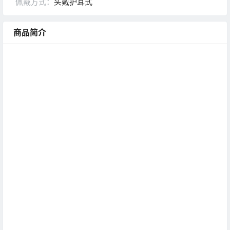
佩戴方式：
头戴护耳式
商品简介