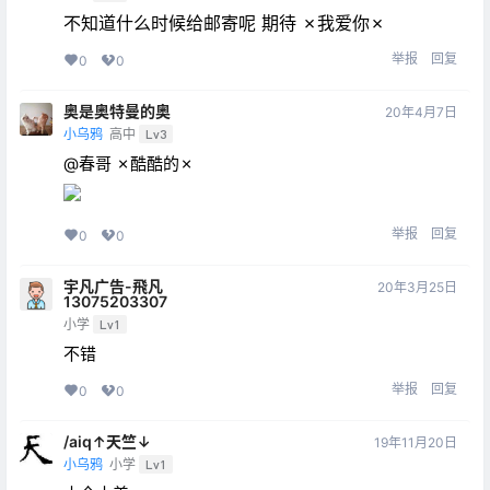
不知道什么时候给邮寄呢 期待 ✗我爱你✗
举报
回复
0
0
奥是奥特曼的奥
20年4月7日
小乌鸦
高中
Lv3
@春哥 ✗酷酷的✗
举报
回复
0
0
宇凡广告-飛凡
20年3月25日
13075203307
小学
Lv1
不错
举报
回复
0
0
/aiq↑天竺↓
19年11月20日
小乌鸦
小学
Lv1