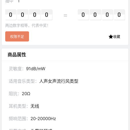
抽中
1
=
0
0
0
0
0
0
0
0
两边数字相等，代表中奖！
权限不足
收藏
商品属性
灵敏度：
91dB/mW
适用音乐类型：
人声女声流行风类型
阻抗：
20Ω
耳机类型：
无线
频响范围：
20-20000Hz