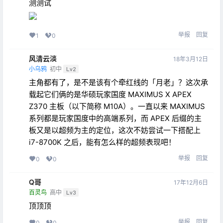
测测试
举报
回复
1
0
风清云淡
18年3月12日
小乌鸦
初中
Lv2
主角都有了，是不是该有个牵红线的「月老」？这次承
载起它们俩的是华硕玩家国度 MAXIMUS X APEX
Z370 主板（以下简称 M10A）。一直以来 MAXIMUS
系列都是玩家国度中的高端系列，而 APEX 后缀的主
板又是以超频为主的定位，这次不妨尝试一下搭配上
i7-8700K 之后，能有怎么样的超频表现吧！
举报
回复
0
0
Q哥
17年12月6日
百灵鸟
高中
Lv3
顶顶顶
举报
回复
0
0