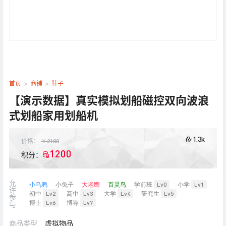
首页
>
商铺
>
鞋子
【演示数据】真实模拟划船磁控双向波浪
式划船家用划船机
1.3k
价格：
￥
2100
1200
积分：
允
小乌鸦
小兔子
大老鹰
百灵鸟
学前班
Lv0
小学
Lv1
许
初中
Lv2
高中
Lv3
大学
Lv4
研究生
Lv5
参
博士
Lv6
博导
Lv7
与
商品类型
虚拟物品