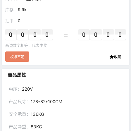
库存
9.9k
抽中
0
=
0
0
0
0
0
0
0
0
两边数字相等，代表中奖！
权限不足
收藏
商品属性
电压：
220V
产品尺寸：
178*82*100CM
安全承重：
136KG
产品净重：
83KG