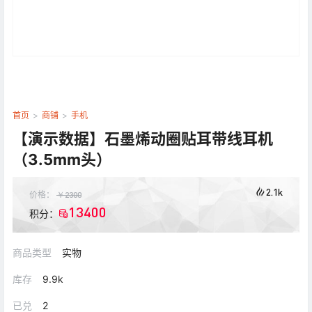
首页
>
商铺
>
手机
【演示数据】石墨烯动圈贴耳带线耳机
（3.5mm头）
2.1k
价格：
￥
2300
13400
积分：
商品类型
实物
库存
9.9k
已兑
2