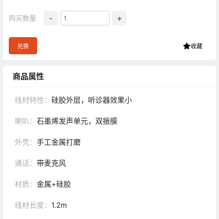
-
+
购买数量
兑换
收藏
商品属性
线材特性：
硅胶外层，听诊器效果小
喇叭：
石墨烯发声单元，双振膜
外壳：
手工金属打磨
通话：
带麦克风
材质：
金属+硅胶
线材长度：
1.2m