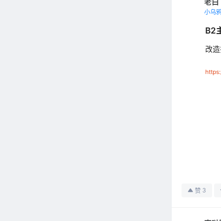
老白
小乌
B2
改造
https
3
赞