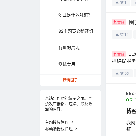
1
赞
创业是什么味道？
圈
置顶
B2主题英文翻译组
12
赞
有趣的灵魂
非
置顶
拒绝提服务
测试专用
53
赞
所有圈子
BBe
本站只作功能演示之用。严
百灵
禁发布低俗、违法、涉及政
治的内容。
博
主题授权管理
我网
移动端授权管理
链