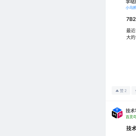
李哒
小乌
7B
最近
大的
2
赞
技术
百灵
技