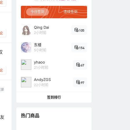
论
今日签到
连续签到
Qing Dai
105
2小时前
论
东楼
154
5小时前
权
yhaoo
67
21小时前
论
AndyZGS
97
22小时前
记录
签到排行
热门商品
换友