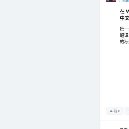
小乌
在 
中
第一
翻译
的标
0
赞