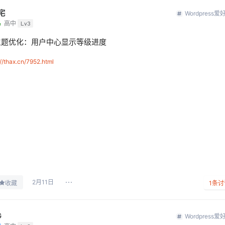
宅
Wordpress爱
鸟
高中
Lv3
主题优化：用户中心显示等级进度
://thax.cn/7952.html
2月11日
收藏
1
条讨
G
Wordpress爱