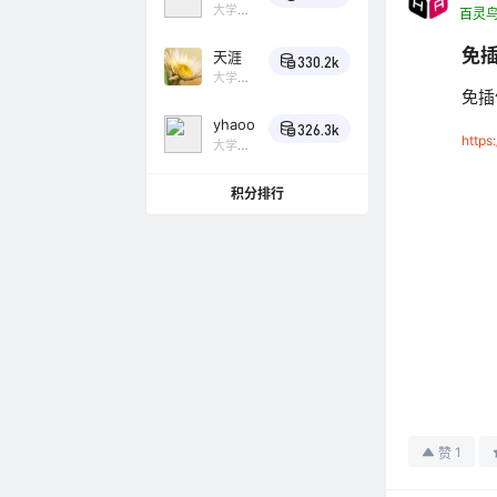
大学
百灵
Lv4
小
乌鸦
免插
天涯
330.2k
大学
免插
Lv4
小
乌鸦
yhaoo
326.3k
https
大学
Lv4
小
乌鸦
积分排行
1
赞