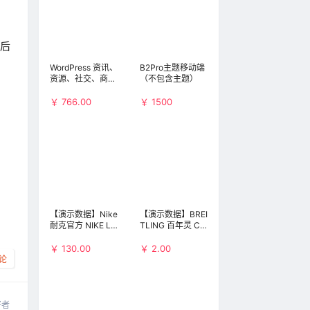
后
WordPress 资讯、
B2Pro主题移动端
资源、社交、商
（不包含主题）
城、圈子、导航等
多功能商用主题：
￥ 766.00
￥ 1500
B2 PRO（不包含
小程序和APP）
【演示数据】Nike
【演示数据】BREI
耐克官方 NIKE LF
TLING 百年灵 Chr
1 DUCKBOOT LO
onomat 41 Airbor
W 男子运动鞋 AA
ne AB01442J-B
￥ 130.00
￥ 2.00
1125
D26-729P 男士机
论
械腕表(演示数
据，请勿购买)
好者