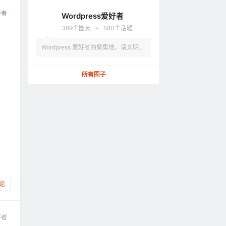
法、涉及政治的言论，违反者删除账
好者
Wordpress爱好者
户。
•
389
个圈友
580
个话题
Wordpress 爱好者的聚集地，请文明发
言，不要讨论和 Wordpress 无关的话题
所有圈子
论
好者