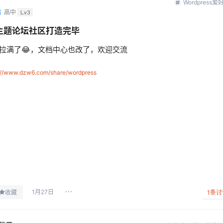
Wordpress爱
鸦
高中
Lv3
主题论坛社区打造完毕
拉满了😂，文档中心也改了，欢迎交流
://www.dzw6.com/share/wordpress
1月27日
收藏
1
条讨