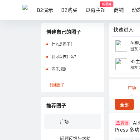
新项目
B2演示
B2购买
瓜奇主题
商铺
动
快速进入
创建自己的圈子
问题
什么是圈子？
圈友 
我可以做什么？
B2
圈友 2
圈子规则
创建圈子
广场
全部
推荐圈子
广场
A
置顶
Press 
问题反馈与求助