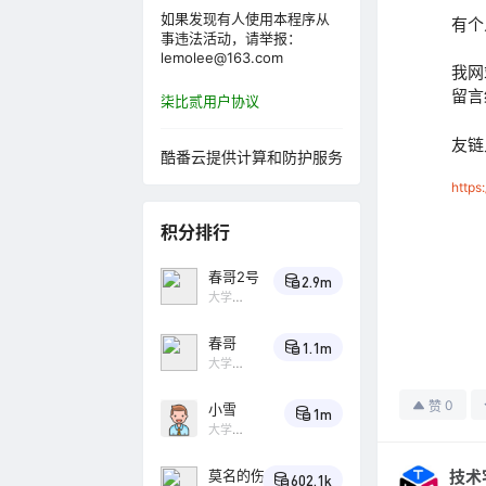
如果发现有人使用本程序从
有个
事违法活动，请举报：
lemolee@163.com
我网
留言
柒比贰用户协议
友链
酷番云提供计算和防护服务
https
积分排行
春哥2号
2.9m
大学
Lv4
春哥
1.1m
大学
Lv4
百
灵鸟
0
赞
小雪
1m
大学
Lv4
小
乌鸦
莫名的伤
技术
602.1k