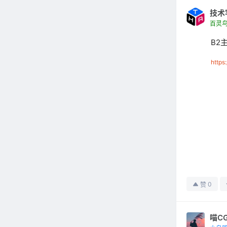
技术
百灵
B2
https
0
赞
喵C