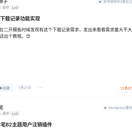
胖子
好市民的B2美化
鸦
初中
Lv2
2下载记录功能实现
在二开模板时候发现有这个下载记录需求，发出来看看需求量大不大
话出个教程。😍
1月21日
收藏
13
条讨
宅
Wordpress爱
鸟
高中
Lv3
术宅B2主题用户注销插件