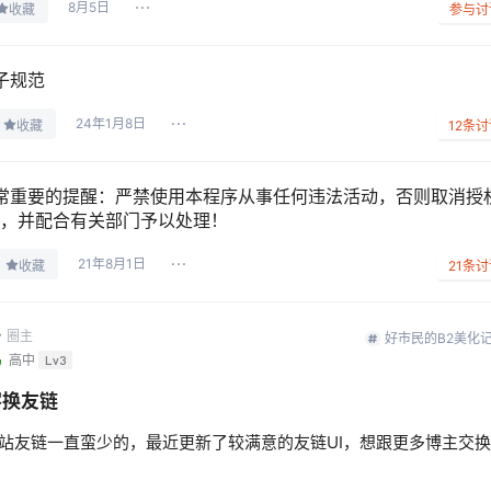
8月5日
收藏
参与讨
子规范
24年1月8日
收藏
12
条讨
常重要的提醒：严禁使用本程序从事任何违法活动，否则取消授
，并配合有关部门予以处理！
21年8月1日
收藏
21
条讨
r
圈主
好市民的B2美化
鸟
高中
Lv3
客换友链
站友链一直蛮少的，最近更新了较满意的友链UI，想跟更多博主交