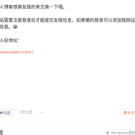
人博客想换友链的来交换一下哦。
站需要注册登录后才能提交友链信息，如果懒的登录可以添加我网站
给我。😁
入驻地址：
://www.bber.cn/links
7月12日
收藏
参与讨
宅
Wordpress爱