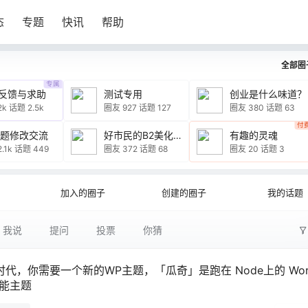
态
专题
快讯
帮助
全部圈
专属
反馈与求助
测试专用
创业是什么味道？
2k
话题 2.5k
圈友 927
话题 127
圈友 380
话题 63
付
主题修改交流
好市民的B2美化记录
有趣的灵魂
.1k
话题 449
圈友 372
话题 68
圈友 20
话题 3
加入的圈子
创建的圈子
我的话题
我说
提问
投票
你猜
I时代，你需要一个新的WP主题，「瓜奇」是跑在 Node上的 Wor
多功能主题