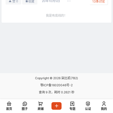
20年10月5日
0
赞
收藏
13
条讨论
我是有底线的！
广场
AI时代，你需要一个新的WP主题，「瓜
奇」是跑在 Node上的 WordPress 多功能
2026-08-05
主题
12:46:41
问题反馈与求助
B2登录用户下载资料能积分和直接付款任
2026-07-29
意选择？
10:38:12
Copyright © 2026
柒比贰(7B2)
问题反馈与求助
鄂ICP备16020046号-2
2026-07-21
美化了移动端页面，效果还不错
17:48:49
查询 9 次，耗时 0.2621 秒
问题反馈与求助
问下网格模块怎么才能给缩略图加个框框
首页
圈子
商铺
专题
认证
我的
2026-07-20