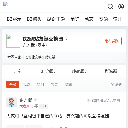
B2演示
B2购买
瓜奇主题
商铺
动态
专题
快讯
B2网站友链交换圈
发布话题
东方武
(圈主)
本圈大家可以彼此交换网站友链
广场
加入的圈子
创建的圈子
我的话题
全部
我说
提问
投票
你猜
筛选
东方武
圈主
B2网站友链交换圈
大老鹰
小学
Lv1
大家可以互相留下自己的网站，感兴趣的可以互换友链