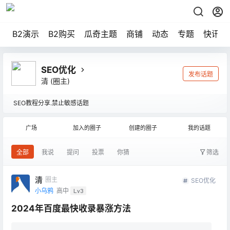
B2演示
B2购买
瓜奇主题
商铺
动态
专题
快讯
SEO优化
发布话题
清
(圈主)
SEO教程分享.禁止敏感话题
广场
加入的圈子
创建的圈子
我的话题
全部
我说
提问
投票
你猜
筛选
清
圈主
SEO优化
小乌鸦
高中
Lv3
2024年百度最快收录暴涨方法