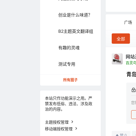
创业是什么味道？
广场
B2主题英文翻译组
全部
有趣的灵魂
网站
百灵
测试专用
青
所有圈子
本站只作功能演示之用。严
您
禁发布低俗、违法、涉及政
治的内容。
主题授权管理
移动端授权管理
0
赞