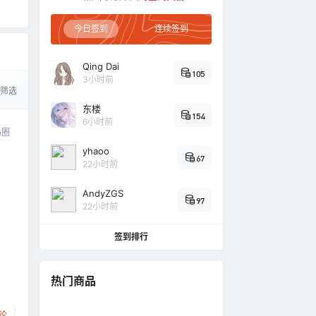
少
今日签到
连续签到
Qing Dai
105
3小时前
筛选
东楼
154
6小时前
岛圈
yhaoo
67
22小时前
AndyZGS
97
22小时前
签到排行
热门商品
论