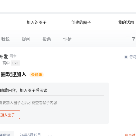
公开
文字太
加入的圈子
创建的圈子
我的话题
我说
提问
投票
你猜
开发
圈主
青
鸟
高中
Lv3
岛圈欢迎加入
隐藏内容，加入圈子后阅读
需要加入圈子之后才能查看帖子内容
加入圈子
24年5月12日
收藏
参与讨