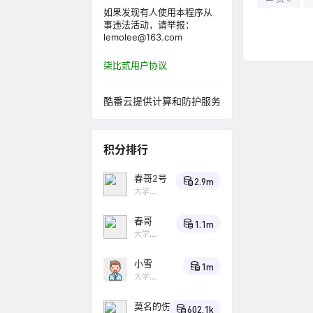
如果发现有人使用本程序从
事违法活动，请举报：
lemolee@163.com
柒比贰用户协议
广场
AI时代，
酷番云提供计算和防护服务
的 WordP
积分排行
问题反馈与
B2登录用
春哥2号
2.9m
大学
Lv4
问题反馈与
春哥
1.1m
美化了移
大学
Lv4
百
灵鸟
小雪
1m
问题反馈与
大学
问下网格模
Lv4
小
乌鸦
莫名的伤
602.1k