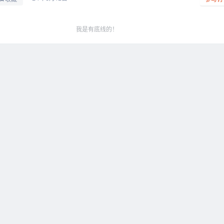
我是有底线的！
你需要一个新的WP主题，「瓜奇」是跑在 Node上
2026-0
ress 多功能主题
12:4
求助
2026-0
户下载资料能积分和直接付款任意选择？
10:3
求助
2026-0
动端页面，效果还不错
17:4
求助
2026-0
块怎么才能给缩略图加个框框 如图
23:0