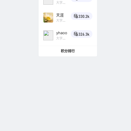
大学
好市民的B
Lv4
小
乌鸦
博客换友
天涯
330.2k
大学
Lv4
小
问题反馈与
乌鸦
yhaoo
326.3k
B2商城虚
大学
Lv4
小
乌鸦
积分排行
问题反馈与
如何删除
问题反馈与
如何设置
问题反馈与
求助，页
问题反馈与