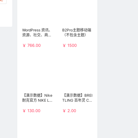
WordPress 资讯、
B2Pro主题移动端
资源、社交、商
（不包含主题）
城、圈子、导航等
多功能商用主题：
￥ 766.00
￥ 1500
8-05
B2 PRO（不包含
6:41
小程序和APP）
7-29
8:12
【演示数据】Nike
【演示数据】BREI
7-21
耐克官方 NIKE LF
TLING 百年灵 Chr
8:49
1 DUCKBOOT LO
onomat 41 Airbor
W 男子运动鞋 AA
ne AB01442J-B
￥ 130.00
￥ 2.00
1125
D26-729P 男士机
械腕表(演示数
7-20
据，请勿购买)
9:18