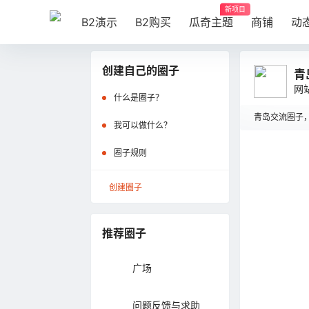
新项目
B2演示
B2购买
瓜奇主题
商铺
动
创建自己的圈子
青
网
什么是圈子？
青岛交流圈子
我可以做什么？
圈子规则
在
青
创建圈子
推荐圈子
广场
问题反馈与求助