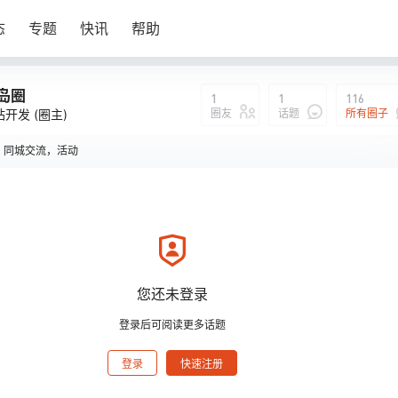
态
专题
快讯
帮助
岛圈
1
1
116
圈友
话题
所有圈子
站开发
(圈主)
，同城交流，活动
岛圈
说：
您还未登录
登录后可阅读更多话题
登录
快速注册