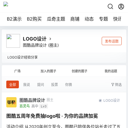
B2演示
B2购买
瓜奇主题
商铺
动态
专题
快讯
LOGO设计
发布话题
图酷品牌设计
(圈主)
LOGO设计经验分享
广场
加入的圈子
创建的圈子
我的话题
全部
我说
提问
投票
你猜
筛选
图酷品牌设计
圈主
LOGO设计
百灵鸟
高中
Lv3
图酷五周年免费抽logo啦 · 为你的品牌加冕
活动介绍 从2020年创立至今，图酷已陪伴各位站长走过了五