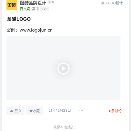
图酷品牌设计
圈主
LOGO设计
百灵鸟
高中
Lv3
图酷LOGO
案例：www.logojun.cn
21年12月23日
0
赞
收藏
6
条讨论
我是有底线的！