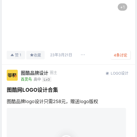
+
1
23年3月21日
1
赞
收藏
4
条讨论
图酷品牌设计
圈主
LOGO设计
百灵鸟
高中
Lv3
图酷网LOGO设计合集
图酷品牌logo设计只需258元，赠送logo版权