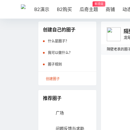
新项目
B2演示
B2购买
瓜奇主题
商铺
动
创建自己的圈子
隔
龙
什么是圈子？
隔壁老表的圈子 -
我可以做什么？
圈子规则
在
隔
创建圈子
推荐圈子
广场
问题反馈与求助