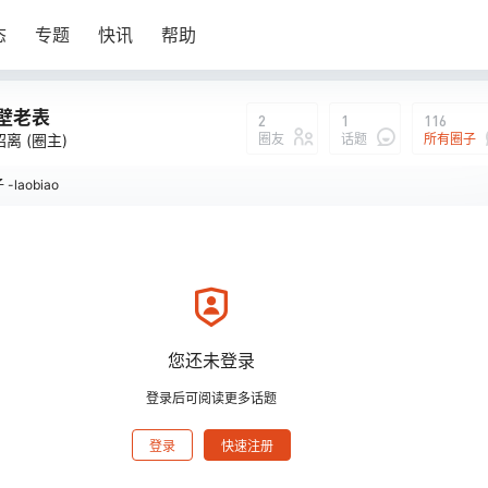
态
专题
快讯
帮助
壁老表
2
1
116
圈友
话题
所有圈子
昭离
(圈主)
laobiao
壁老表
说：
您还未登录
登录后可阅读更多话题
登录
快速注册