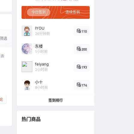
少
今日签到
连续签到
IYOU
110
26分钟前
筛选
东楼
200
1小时前
老表
feiyang
193
2小时前
小十
174
8小时前
论
签到排行
热门商品