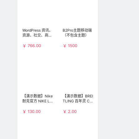
8-05
6:41
WordPress 资讯、
B2Pro主题移动端
资源、社交、商
（不包含主题）
7-29
城、圈子、导航等
8:12
多功能商用主题：
￥ 766.00
￥ 1500
B2 PRO（不包含
小程序和APP）
7-21
8:49
7-20
9:18
【演示数据】Nike
【演示数据】BREI
耐克官方 NIKE LF
TLING 百年灵 Chr
1 DUCKBOOT LO
onomat 41 Airbor
W 男子运动鞋 AA
ne AB01442J-B
￥ 130.00
￥ 2.00
7-12
1125
D26-729P 男士机
12:18
械腕表(演示数
据，请勿购买)