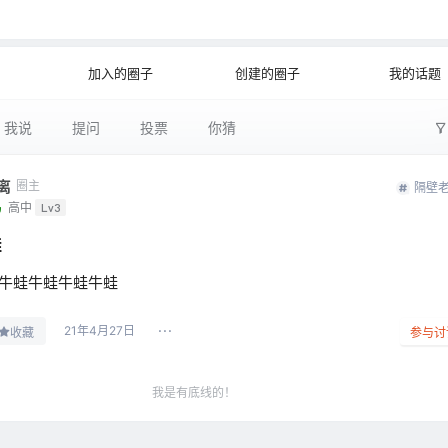
公开
文字太
加入的圈子
创建的圈子
我的话题
我说
提问
投票
你猜
离
圈主
隔壁
鸟
高中
Lv3
蛙
牛蛙牛蛙牛蛙牛蛙
21年4月27日
收藏
参与讨
我是有底线的！