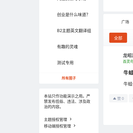
创业是什么味道？
广场
B2主题英文翻译组
全部
有趣的灵魂
龙昭
百灵
测试专用
牛
所有圈子
牛蛙
本站只作功能演示之用。严
0
赞
禁发布低俗、违法、涉及政
治的内容。
主题授权管理
移动端授权管理