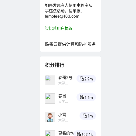
广场
如果发现有人使用本程序从
AI时代，
事违法活动，请举报：
的 WordP
lemolee@163.com
柒比贰用户协议
问题反馈与
B2登录用
酷番云提供计算和防护服务
问题反馈与
积分排行
美化了移
春哥2号
2.9m
问题反馈与
大学
Lv4
问下网格模
春哥
1.1m
大学
好市民的B
Lv4
百
灵鸟
小雪
博客换友
1m
大学
Lv4
小
乌鸦
问题反馈与
莫名的伤
602.1k