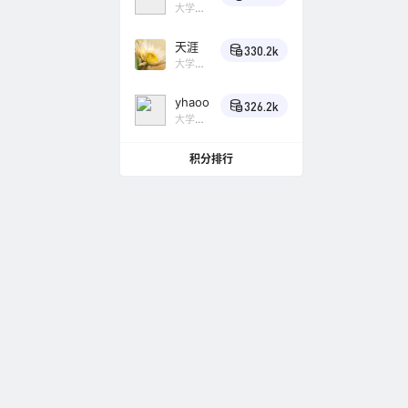
大学
B2商城虚
Lv4
小
乌鸦
天涯
330.2k
大学
问题反馈与
Lv4
小
如何删除
乌鸦
yhaoo
326.2k
大学
Lv4
小
问题反馈与
乌鸦
积分排行
如何设置
问题反馈与
求助，页
问题反馈与
设置了默
因？
问题反馈与