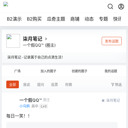
B2演示
B2购买
瓜奇主题
商铺
动态
专题
快讯
柒月笔记
发布话题
一个假QQ™
(圈主)
柒月笔记 -记录属于自己的点滴生活！
广场
加入的圈子
创建的圈子
我的话题
全部
我说
提问
投票
你猜
筛选
一个假QQ™
圈主
柒月笔记
小乌鸦
高中
Lv3
每日一笑！！