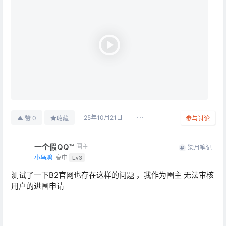
25年10月21日
0
赞
收藏
参与讨论
一个假QQ™
圈主
柒月笔记
小乌鸦
高中
Lv3
测试了一下B2官网也存在这样的问题 ，我作为圈主 无法审核
用户的进圈申请