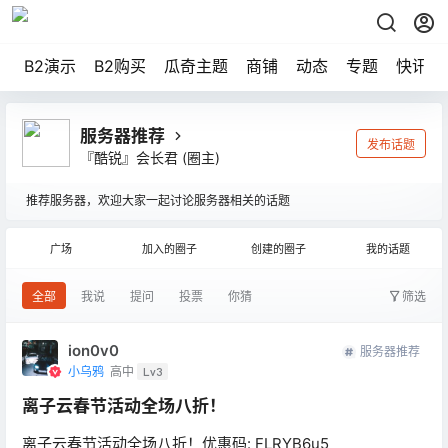
B2演示
B2购买
瓜奇主题
商铺
动态
专题
快讯
服务器推荐
发布话题
『酷锐』会长君
(圈主)
推荐服务器，欢迎大家一起讨论服务器相关的话题
广场
加入的圈子
创建的圈子
我的话题
全部
我说
提问
投票
你猜
筛选
ion0v0
服务器推荐
小乌鸦
高中
Lv3
离子云春节活动全场八折！
离子云春节活动全场八折！优惠码: FLRYB6u5