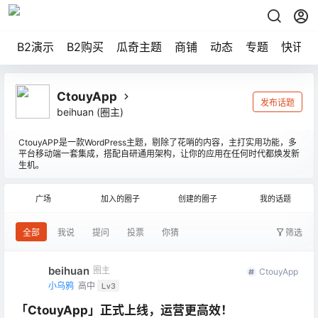
B2演示
B2购买
瓜奇主题
商铺
动态
专题
快讯
CtouyApp
发布话题
beihuan
(圈主)
CtouyAPP是一款WordPress主题，剔除了花哨的内容，主打实用功能，多
平台移动端一套集成，搭配自研通用架构，让你的应用在任何时代都焕发新
生机。
广场
加入的圈子
创建的圈子
我的话题
全部
我说
提问
投票
你猜
筛选
beihuan
圈主
CtouyApp
小乌鸦
高中
Lv3
「CtouyApp」正式上线，运营更高效！