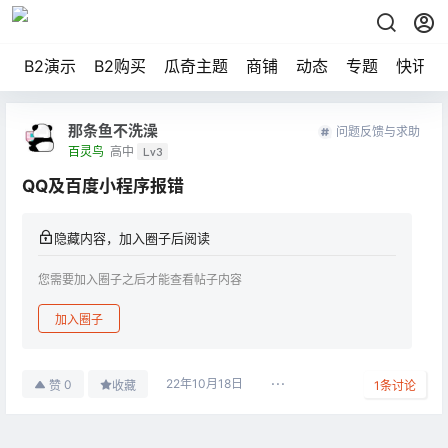
B2演示
B2购买
瓜奇主题
商铺
动态
专题
快讯
那条鱼不洗澡
问题反馈与求助
百灵鸟
高中
Lv3
QQ及百度小程序报错
隐藏内容，加入圈子后阅读
您需要加入圈子之后才能查看帖子内容
加入圈子
22年10月18日
0
赞
收藏
1
条讨论